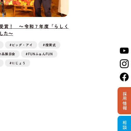
続受賞！ ～令和７年度「らしく
した～
#ビッグ・アイ
#授賞式
作品展示会
#FUNふぁんFUN
#にじょう
採用情報