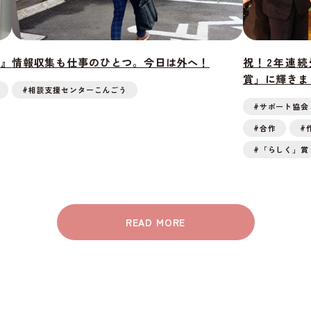
営』
情報収集も仕事のひとつ。今日は外へ！
祝！2年連
賞」に輝きま
#相談支援センターこんごう
#サポート協会
#合作
#
#「らしく」賞
READ MORE