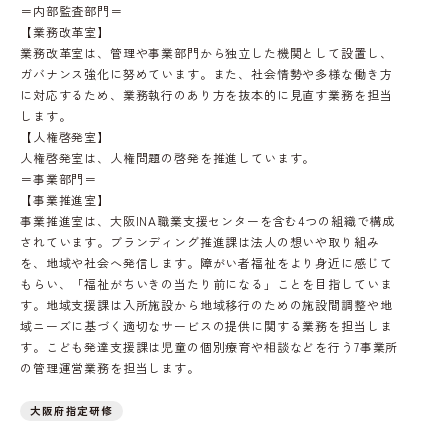
＝内部監査部門＝
【業務改革室】
業務改革室は、管理や事業部門から独立した機関として設置し、
ガバナンス強化に努めています。また、社会情勢や多様な働き方
に対応するため、業務執行のあり方を抜本的に見直す業務を担当
します。
【人権啓発室】
人権啓発室は、人権問題の啓発を推進しています。
＝事業部門＝
【事業推進室】
事業推進室は、大阪INA職業支援センターを含む4つの組織で構成
されています。ブランディング推進課は法人の想いや取り組み
を、地域や社会へ発信します。障がい者福祉をより身近に感じて
もらい、「福祉がちいきの当たり前になる」ことを目指していま
す。地域支援課は入所施設から地域移行のための施設間調整や地
域ニーズに基づく適切なサービスの提供に関する業務を担当しま
す。こども発達支援課は児童の個別療育や相談などを行う7事業所
の管理運営業務を担当します。
大阪府指定研修