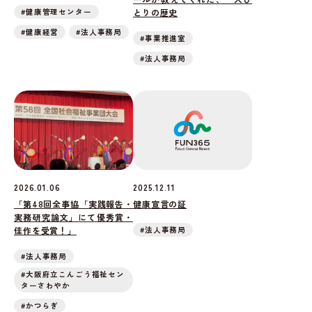
#健康管理センター
とりの歴史
#健康経営
#法人事務局
#事業推進室
#法人事務局
2026.01.06
2025.12.11
「第48回全事協「実践報告・
健康宣言の証
実務研究論文」にて優秀賞・
佳作を受賞！」
#法人事務局
#法人事務局
#大阪府立こんごう福祉セン
ターさわやか
#かつらぎ