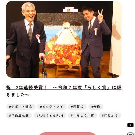
祝！2年連続受賞！ ～令和７年度「らしく賞」に輝
きました～
#サポート協会
#ビッグ・アイ
#授賞式
#合作
#作品展示会
#FUNふぁんFUN
#「らしく」賞
#にじょう