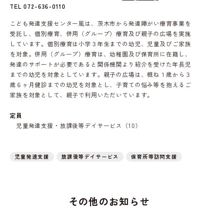
TEL 072-636-0110
こども発達支援センター風は、茨木市から発達障がい療育事業を
受託し、個別療育、併用（グループ）療育及び親子の広場を実施
しています。個別療育は小学３年生までの幼児、児童及びご家族
を対象。併用（グループ）療育は、幼稚園及び保育所に在籍し、
発達のサポートが必要であると関係機関より紹介を受けた年長児
までの幼児を対象としています。親子の広場は、概ね１歳から３
歳６ヶ月健診までの幼児を対象とし、子育ての悩み等を抱えるご
家族を対象として、親子で利用いただいています。
定員
児童発達支援・放課後等デイサービス（10）
児童発達支援
放課後等デイサービス
保育所等訪問支援
その他のお知らせ