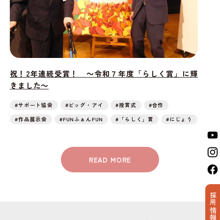
祝！2年連続受賞！ ～令和７年度「らしく賞」に輝
きました～
#サポート協会
#ビッグ・アイ
#授賞式
#合作
#作品展示会
#FUNふぁんFUN
#「らしく」賞
#にじょう
READ MORE
採用情報