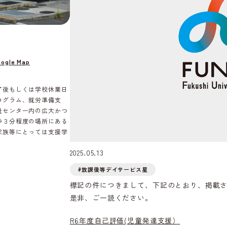
ogle Map
了後もしくは学校休業日
ログラム、就労準備支
祉センター内の広大かつ
歩３分程度の場所にある
家族等にとっては支援学
2025.05.13
#放課後等デイサービス星
標記の件につきまして、下記のとおり、掲載
是非、ご一読ください。
R6年度自己評価(児童発達支援）