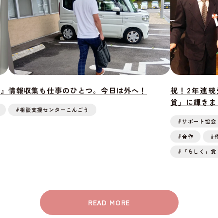
営』
情報収集も仕事のひとつ。今日は外へ！
祝！2年連
賞」に輝きま
#相談支援センターこんごう
#サポート協会
#合作
#
#「らしく」賞
READ MORE