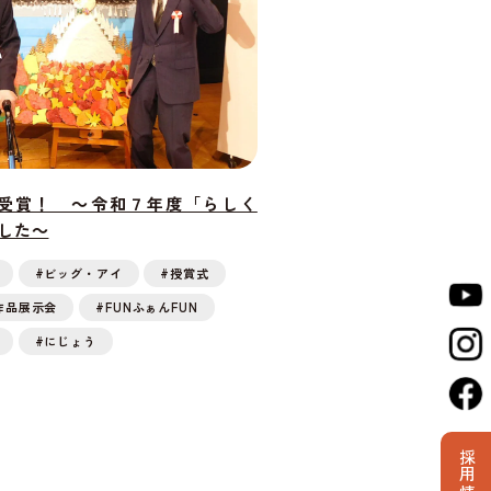
続受賞！ ～令和７年度「らしく
した～
#ビッグ・アイ
#授賞式
作品展示会
#FUNふぁんFUN
#にじょう
採用情報