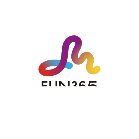
私たちの仕事は、365日、
障がいのある方たちの日々に向き合う仕事です。
幼児から高齢者まで様々な生きづらさを背負って
暮らされているみなさんとの日々は、
たくさんの気づきや学び、
そして喜びに満ちたもの。
私たちは、そんな福祉(Fukushi)の「ヨロコビ」を、
もっとユニバーサル(Universal)に、